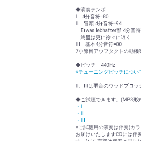
◆演奏テンポ
I 4分音符=80
II 冒頭 4分音符=94
Etwas lebhafter部 4分音符
終盤は更に徐々に遅く
III 基本4分音符=80
7小節目アウフタクトの動機等 
◆ピッチ 440Hz
※チューニングピッチについ
II、IIIは弱音のウッドブ
◆ご試聴できます。(MP3形
・I
・II
・III
※ご試聴用の演奏は伴奏(カラ
お届けいたしますCDには伴