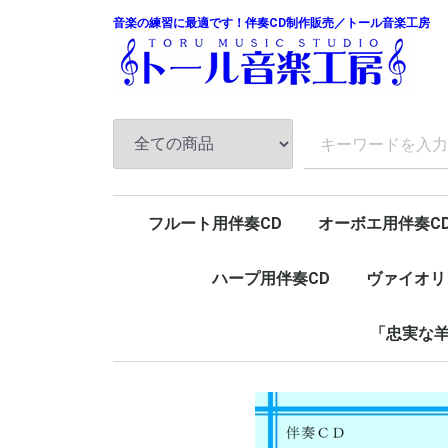
音楽の練習に最適です！伴奏CD制作販売／トール音楽工房
フルート用伴奏CD
オーボエ用伴奏C
ハープ用伴奏CD
ヴァイオリ
「忠実な羊
ピアノ
チェンバロ