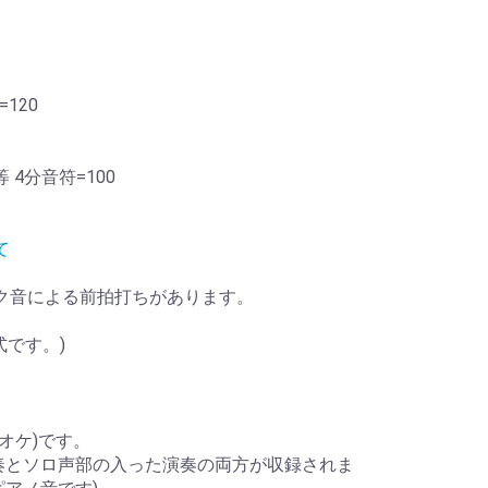
=120
4分音符=100
て
ロック音による前拍打ちがあります。
式です。)
オケ)です。
奏とソロ声部の入った演奏の両方が収録されま