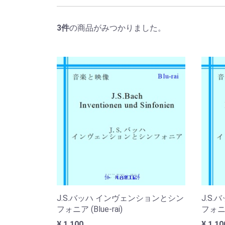
3
件
の商品がみつかりました。
J.S.バッハ インヴェンションとシン
J.S
フォニア (Blue-rai)
フォニア
¥ 1,100
¥ 1,10