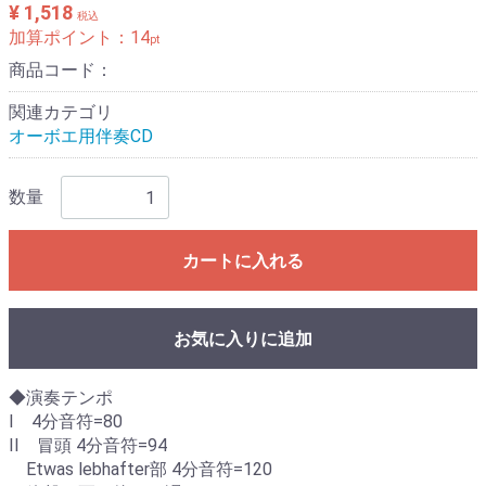
¥ 1,518
税込
加算ポイント：
14
pt
商品コード：
関連カテゴリ
オーボエ用伴奏CD
数量
カートに入れる
お気に入りに追加
◆演奏テンポ
I 4分音符=80
II 冒頭 4分音符=94
Etwas lebhafter部 4分音符=120