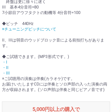
終盤は更に徐々に遅く
III 基本4分音符=80
7小節目アウフタクトの動機等 4分音符=100
◆ピッチ 440Hz
※チューニングピッチについて
II、IIIは弱音のウッドブロック音による前拍打ちがありま
す。
◆ご試聴できます。(MP3形式です。)
・I
・II
・III
※ご試聴用の演奏は伴奏(カラオケ)です。
お届けいたしますCDには伴奏とソロ声部の入った演奏の両
方が収録されます。(ソロ声部は伴奏と同じピアノ音です)
5,000円以上の購入で