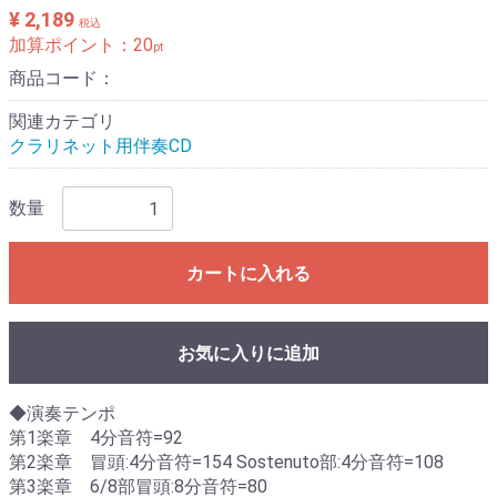
¥ 2,189
税込
加算ポイント：
20
pt
商品コード：
関連カテゴリ
クラリネット用伴奏CD
数量
カートに入れる
お気に入りに追加
◆演奏テンポ
第1楽章 4分音符=92
第2楽章 冒頭:4分音符=154 Sostenuto部:4分音符=108
第3楽章 6/8部冒頭:8分音符=80