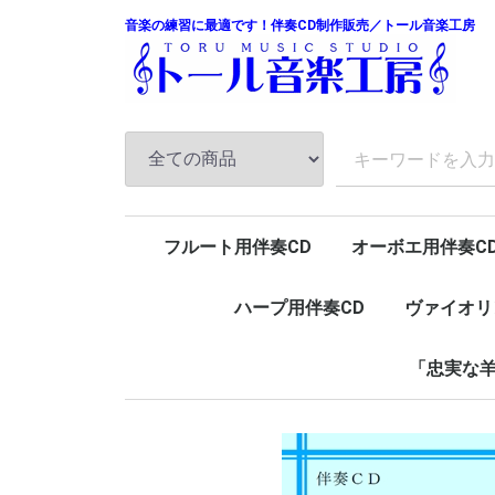
音楽の練習に最適です！伴奏CD制作販売／トール音楽工房
フルート用伴奏CD
オーボエ用伴奏C
ハープ用伴奏CD
ヴァイオリ
「忠実な羊
ピアノ
チェンバロ