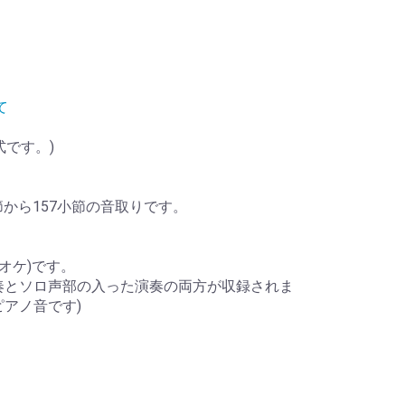
て
式です。)
節から157小節の音取りです。
オケ)です。
奏とソロ声部の入った演奏の両方が収録されま
ピアノ音です)