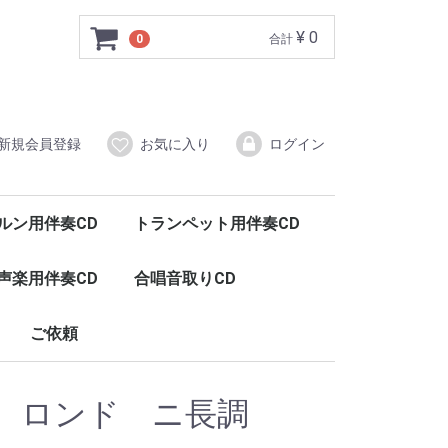
¥ 0
0
合計
新規会員登録
お気に入り
ログイン
ルン用伴奏CD
トランペット用伴奏CD
声楽用伴奏CD
合唱音取りCD
ご依頼
ト ロンド ニ長調