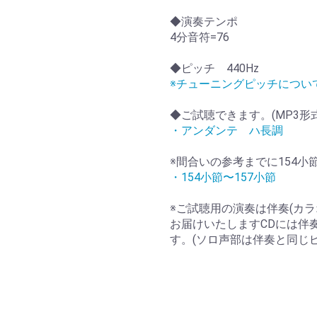
◆演奏テンポ
4分音符=76
◆ピッチ 440Hz
※チューニングピッチについ
◆ご試聴できます。(MP3形
・アンダンテ ハ長調
※間合いの参考までに154小
・154小節〜157小節
※ご試聴用の演奏は伴奏(カラ
お届けいたしますCDには伴
す。(ソロ声部は伴奏と同じ