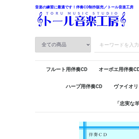
音楽の練習に最適です！伴奏CD制作販売／トール音楽工房
フルート用伴奏CD
オーボエ用伴奏C
ハープ用伴奏CD
ヴァイオリ
「忠実な羊
ピアノ
チェンバロ