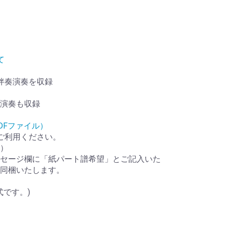
て
伴奏演奏を収録
演奏も収録
DFファイル）
ご利用ください。
）
セージ欄に「紙パート譜希望」とご記入いた
同梱いたします。
式です。)