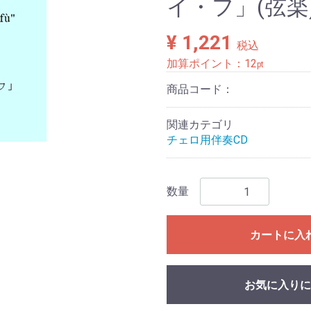
イ・フ」(弦
¥ 1,221
税込
加算ポイント：
12
pt
商品コード：
関連カテゴリ
チェロ用伴奏CD
数量
カートに入
お気に入りに