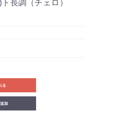
楽)ト長調（チェロ）
れる
追加