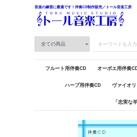
音楽の練習に最適です！伴奏CD制作販売／トール音楽工房
フルート用伴奏CD
オーボエ用伴奏C
ハープ用伴奏CD
ヴァイオリ
「忠実な羊
ピアノ
チェンバロ