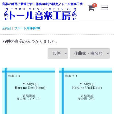
音楽の練習に最適です！伴奏CD制作販売／トール音楽工房
Menu
0
全商品
フルート用伴奏CD
79
件
の商品がみつかりました。